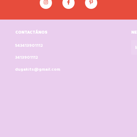
CONTACTÁNOS
NE
543413901112
3413901112
dugakits@gmail.com