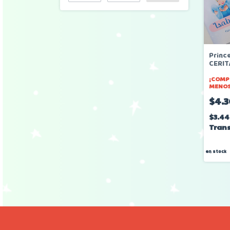
Princ
CERIT
¡COMP
MENOS
$4.
$3.4
Trans
en stock