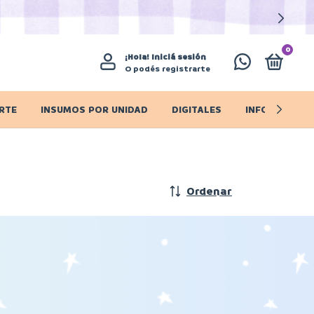
0
¡Hola!
Iniciá sesión
O podés registrarte
RTE
INSUMOS POR UNIDAD
DIGITALES
INFO IMPORT
Ordenar