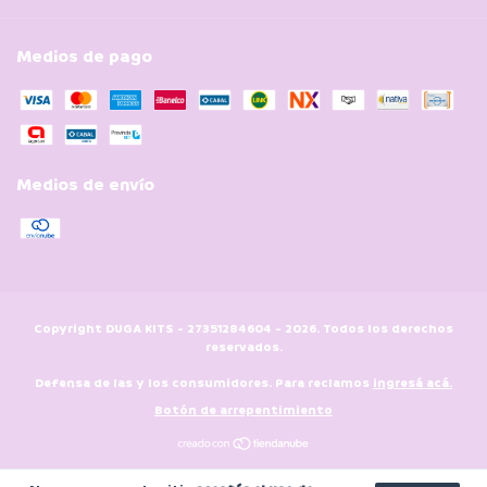
Medios de pago
Medios de envío
Copyright DUGA KITS - 27351284604 - 2026. Todos los derechos
reservados.
Defensa de las y los consumidores. Para reclamos
ingresá acá.
Botón de arrepentimiento