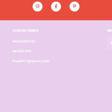
CONTACTÁNOS
NE
543413901112
3413901112
dugakits@gmail.com