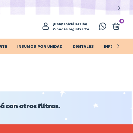
0
¡Hola!
Iniciá sesión
O podés registrarte
RTE
INSUMOS POR UNIDAD
DIGITALES
INFO IMPORT
 con otros filtros.