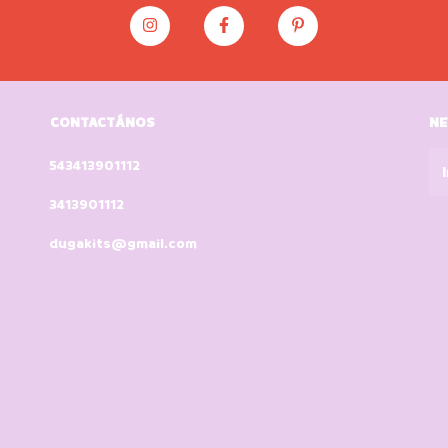
CONTACTÁNOS
NE
543413901112
3413901112
dugakits@gmail.com