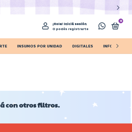
0
¡Hola!
Iniciá sesión
O podés registrarte
RTE
INSUMOS POR UNIDAD
DIGITALES
INFO IMPORT
 con otros filtros.