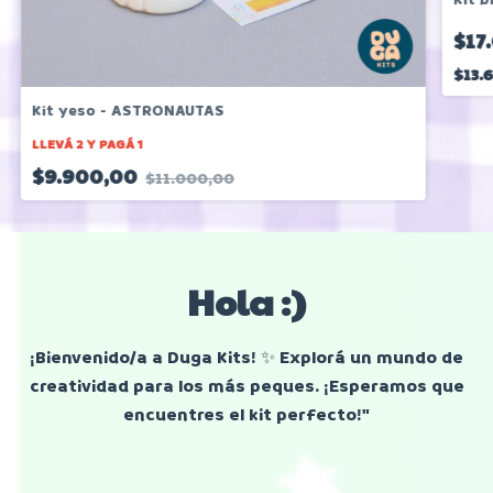
$17
$13.
Kit yeso - ASTRONAUTAS
LLEVÁ 2 Y PAGÁ 1
$9.900,00
$11.000,00
Hola :)
¡Bienvenido/a a Duga Kits! ✨ Explorá un mundo de
creatividad para los más peques. ¡Esperamos que
encuentres el kit perfecto!"