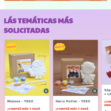
LÁS TEMÁTICAS MÁS
SOLICITADAS
Súp
+ L
Minions - YESO
Harry Potter - YESO
¡CO
MEN
¡COMPRÁ MÁS Y PAGÁ
¡COMPRÁ MÁS Y PAGÁ