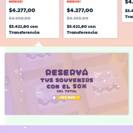
$4
MENOS!
MENOS!
$4.277,00
$4.277,00
$3.
Tra
$4.550,00
$4.550,00
$3.421,60
con
$3.421,60
con
Transferencia
Transferencia