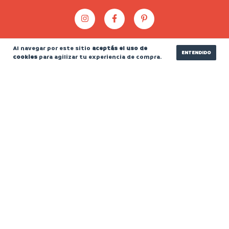
Al navegar por este sitio
aceptás el uso de
ENTENDIDO
cookies
para agilizar tu experiencia de compra.
CATEGORÍAS
CONTACTÁNOS
NEWSLETTER
Medios de pago