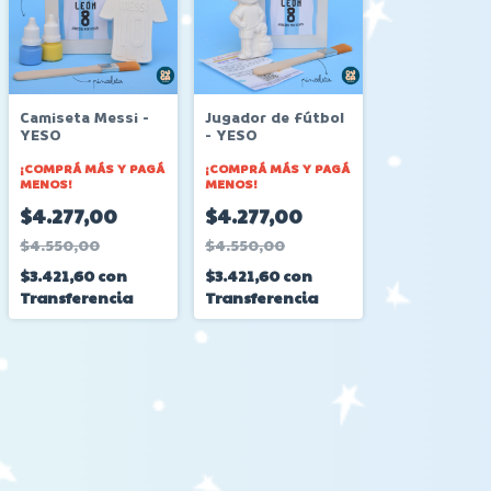
Camiseta Messi -
Jugador de fútbol
YESO
- YESO
¡COMPRÁ MÁS Y PAGÁ
¡COMPRÁ MÁS Y PAGÁ
MENOS!
MENOS!
$4.277,00
$4.277,00
$4.550,00
$4.550,00
$3.421,60
con
$3.421,60
con
Transferencia
Transferencia