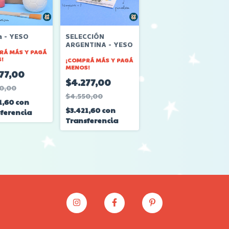
a - YESO
SELECCIÓN
ARGENTINA - YESO
RÁ MÁS Y PAGÁ
!
¡COMPRÁ MÁS Y PAGÁ
MENOS!
77,00
$4.277,00
0,00
$4.550,00
1,60
con
$3.421,60
con
ferencia
Transferencia