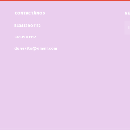
CONTACTÁNOS
NE
543413901112
3413901112
dugakits@gmail.com