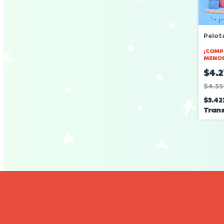
Pelot
¡COMP
MENOS
$4.2
$4.55
$3.42
Trans