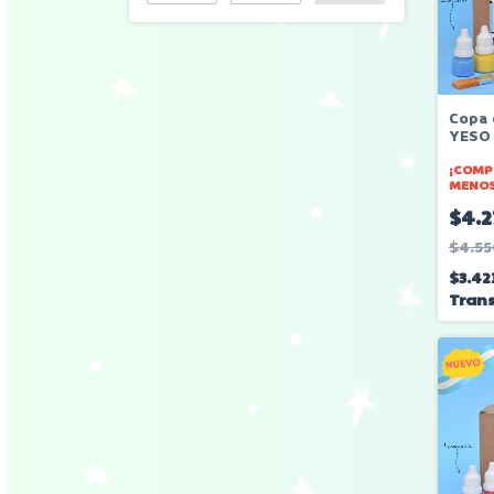
Copa 
YESO
¡COMP
MENOS
$4.2
$4.55
$3.42
Trans