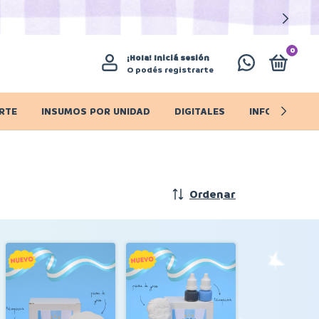
0
¡Hola!
Iniciá sesión
O podés registrarte
RTE
INSUMOS POR UNIDAD
DIGITALES
INFO IMPORT
Ordenar