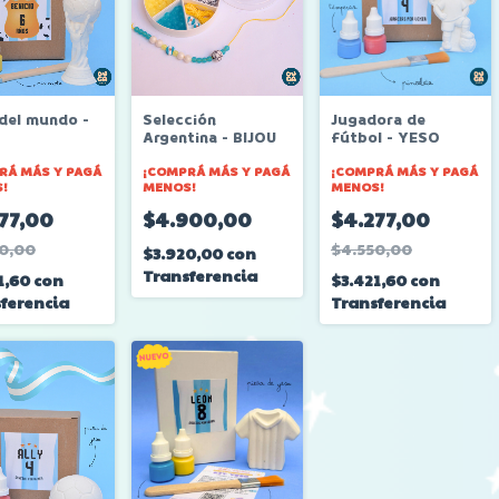
del mundo -
Selección
Jugadora de
Argentina - BIJOU
fútbol - YESO
RÁ MÁS Y PAGÁ
¡COMPRÁ MÁS Y PAGÁ
¡COMPRÁ MÁS Y PAGÁ
!
MENOS!
MENOS!
77,00
$4.900,00
$4.277,00
0,00
$4.550,00
$3.920,00
con
Transferencia
1,60
con
$3.421,60
con
ferencia
Transferencia