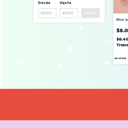
Desde
Hasta
APLICAR
Mini b
$8.
$6.4
Trans
en stock