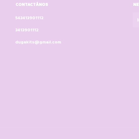
CONTACTÁNOS
NE
543413901112
3413901112
dugakits@gmail.com