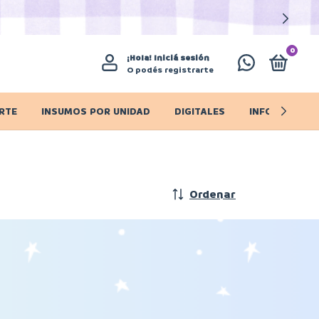
0
¡Hola!
Iniciá sesión
O podés registrarte
RTE
INSUMOS POR UNIDAD
DIGITALES
INFO IMPORT
Ordenar