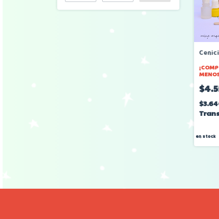
Cenic
¡COMP
MENOS
$4.
$3.6
Trans
en stock