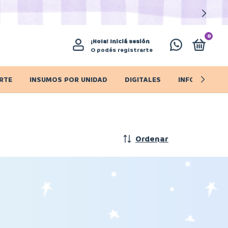
0
¡Hola!
Iniciá sesión
O podés registrarte
RTE
INSUMOS POR UNIDAD
DIGITALES
INFO IMPORT
Ordenar