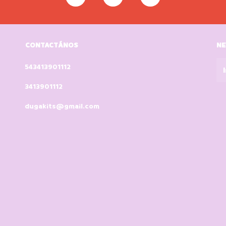
CONTACTÁNOS
NE
543413901112
3413901112
dugakits@gmail.com